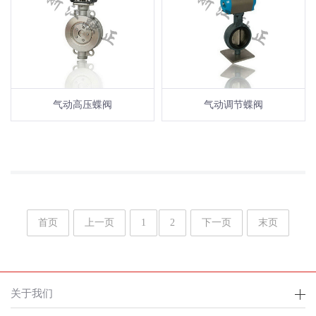
气动高压蝶阀
气动调节蝶阀
首页
上一页
1
2
下一页
末页
关于我们