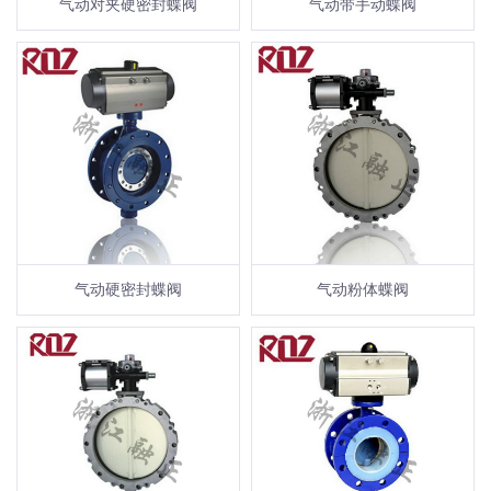
气动对夹硬密封蝶阀
气动带手动蝶阀
气动硬密封蝶阀
气动粉体蝶阀