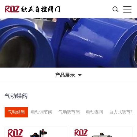
产品展示
气动蝶阀
阀
气动蝶阀
电动调节阀
气动调节阀
电动蝶阀
自力式调节阀