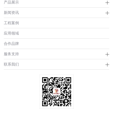
产品展示
新闻资讯
工程案例
应用领域
合作品牌
服务支持
联系我们